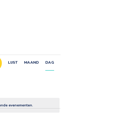
E
LIJST
MAAND
DAG
v
e
ende evenementen
.