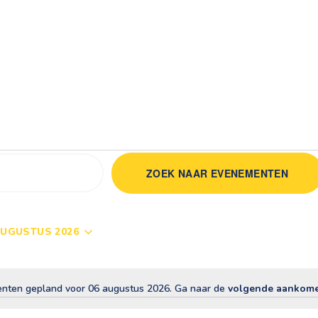
menten
ZOEK NAAR EVENEMENTEN
AUGUSTUS 2026
ten gepland voor 06 augustus 2026. Ga naar de
volgende aankom
B
e